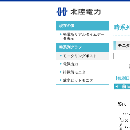
現在の値
時系
発電所リアルタイムデー
タ表示
モニタ
時系列グラフ
モニタリングポスト
電気出力
排気筒モニタ
【観測日時
放水ピットモニタ