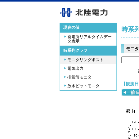
現在の値
時系
発電所リアルタイムデー
タ表示
モニタ
時系列グラフ
モニタリングポスト
電気出力
排気筒モニタ
【観測日時
放水ピットモニタ