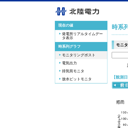
現在の値
時系
発電所リアルタイムデー
タ表示
モニタ
時系列グラフ
モニタリングポスト
電気出力
排気筒モニタ
【観測日時
放水ピットモニタ