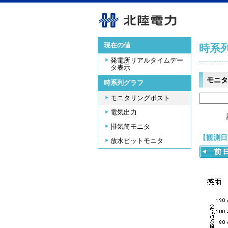
現在の値
時系
発電所リアルタイムデー
タ表示
モニタ
時系列グラフ
モニタリングポスト
電気出力
排気筒モニタ
【観測日時
放水ピットモニタ