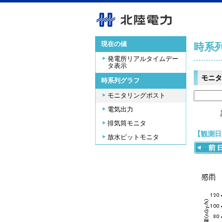
現在の値
時系
発電所リアルタイムデー
タ表示
モニタ
時系列グラフ
モニタリングポスト
電気出力
排気筒モニタ
【観測日時
放水ピットモニタ