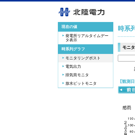
現在の値
時系
発電所リアルタイムデー
タ表示
モニタ
時系列グラフ
モニタリングポスト
電気出力
排気筒モニタ
【観測日時
放水ピットモニタ