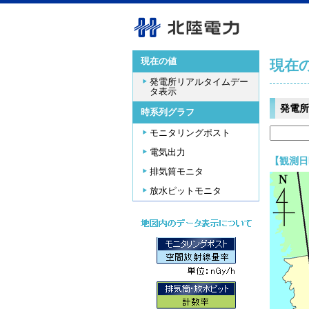
現在の値
現在
発電所リアルタイムデー
タ表示
発電所
時系列グラフ
モニタリングポスト
電気出力
【観測日時
排気筒モニタ
放水ピットモニタ