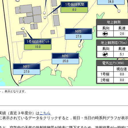
実績（直近３年度分）は
こちら
に表示されているデータをクリックすると，前日・当日の時系列グラフが表
ると，空気中の天然の放射性物質が地表に降下するため，放射線量が一時的