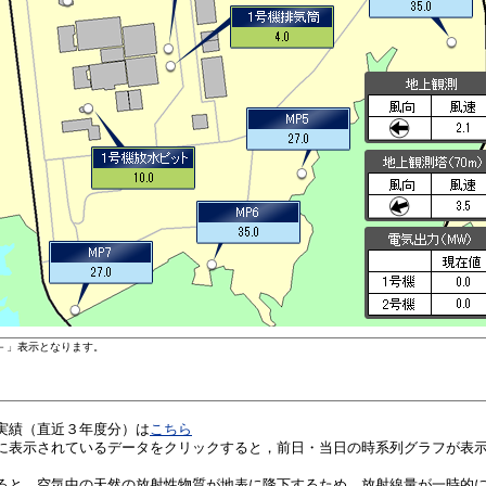
実績（直近３年度分）は
こちら
に表示されているデータをクリックすると，前日・当日の時系列グラフが表
ると，空気中の天然の放射性物質が地表に降下するため，放射線量が一時的