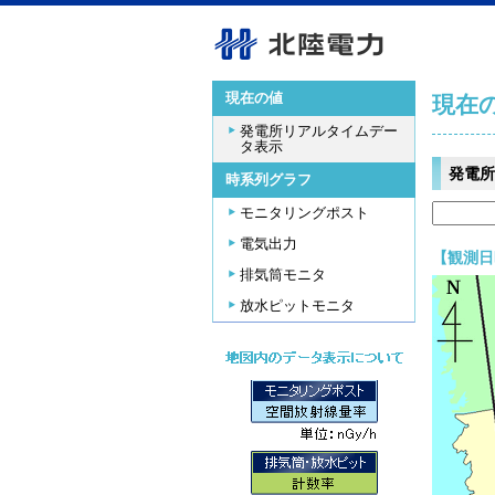
現在の値
現在
発電所リアルタイムデー
タ表示
発電所
時系列グラフ
モニタリングポスト
電気出力
【観測日時
排気筒モニタ
放水ピットモニタ