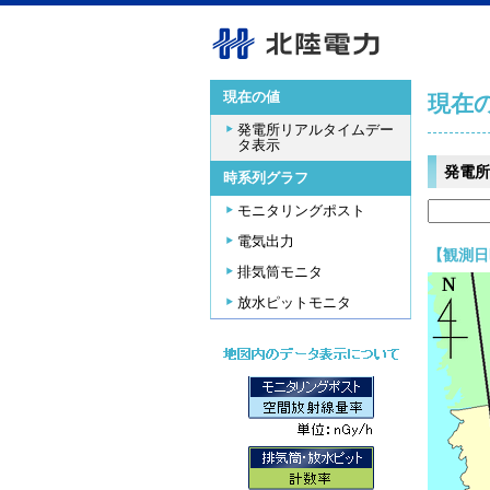
現在の値
現在
発電所リアルタイムデー
タ表示
発電所
時系列グラフ
モニタリングポスト
電気出力
【観測日時
排気筒モニタ
放水ピットモニタ