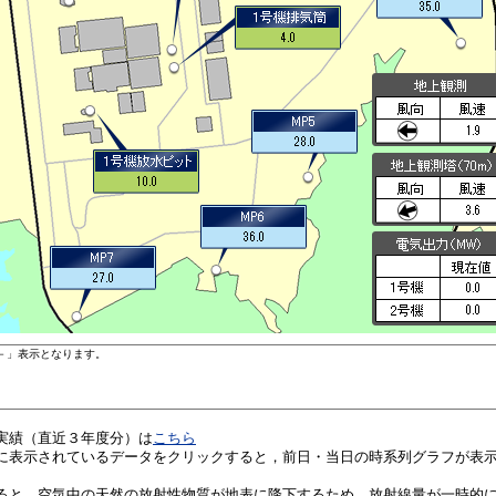
実績（直近３年度分）は
こちら
に表示されているデータをクリックすると，前日・当日の時系列グラフが表
ると，空気中の天然の放射性物質が地表に降下するため，放射線量が一時的