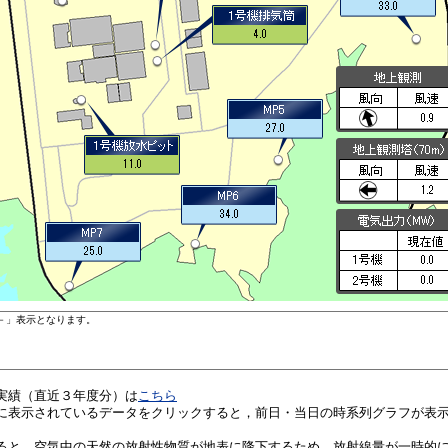
実績（直近３年度分）は
こちら
に表示されているデータをクリックすると，前日・当日の時系列グラフが表
ると，空気中の天然の放射性物質が地表に降下するため，放射線量が一時的