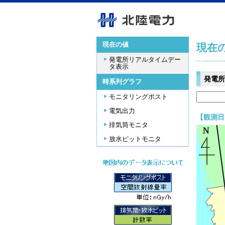
現在の値
現在
発電所リアルタイムデー
タ表示
発電所
時系列グラフ
モニタリングポスト
電気出力
【観測日時
排気筒モニタ
放水ピットモニタ