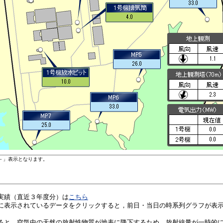
実績（直近３年度分）は
こちら
に表示されているデータをクリックすると，前日・当日の時系列グラフが表
ると，空気中の天然の放射性物質が地表に降下するため，放射線量が一時的