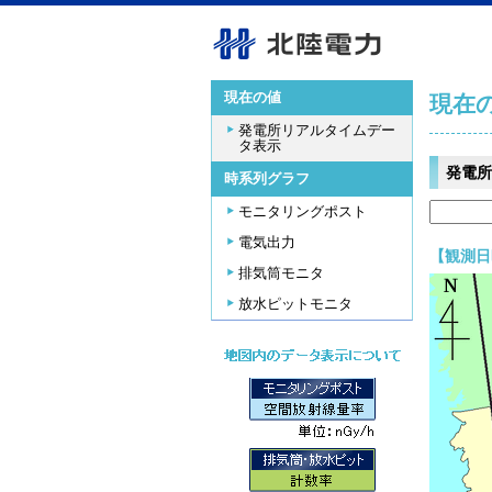
現在の値
現在
発電所リアルタイムデー
タ表示
発電所
時系列グラフ
モニタリングポスト
電気出力
【観測日時
排気筒モニタ
放水ピットモニタ