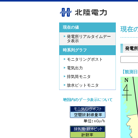
現在の値
現在
発電所リアルタイムデー
タ表示
発電所
時系列グラフ
モニタリングポスト
電気出力
【観測日時
排気筒モニタ
放水ピットモニタ