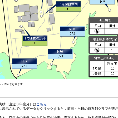
実績（直近３年度分）は
こちら
に表示されているデータをクリックすると，前日・当日の時系列グラフが表
ると，空気中の天然の放射性物質が地表に降下するため，放射線量が一時的