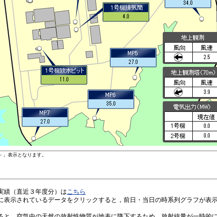
実績（直近３年度分）は
こちら
に表示されているデータをクリックすると，前日・当日の時系列グラフが表
ると，空気中の天然の放射性物質が地表に降下するため，放射線量が一時的