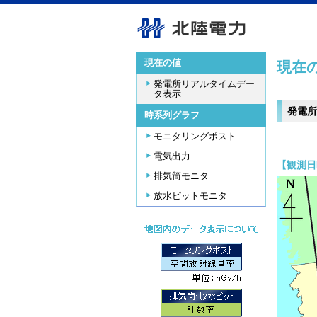
現在の値
現在
発電所リアルタイムデー
タ表示
発電所
時系列グラフ
モニタリングポスト
電気出力
【観測日時
排気筒モニタ
放水ピットモニタ