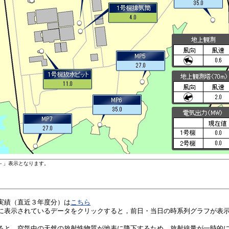
実績（直近３年度分）は
こちら
に表示されているデータをクリックすると，前日・当日の時系列グラフが表
ると，空気中の天然の放射性物質が地表に降下するため，放射線量が一時的