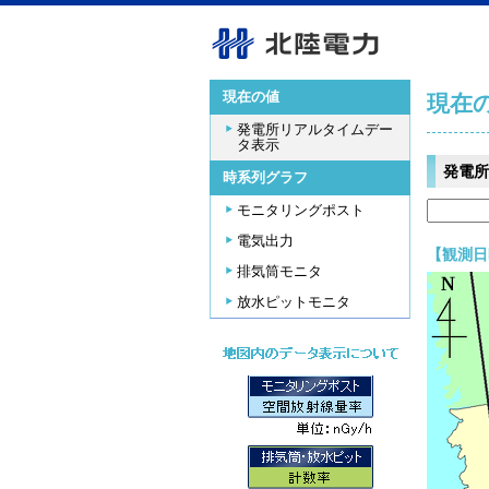
現在の値
現在
発電所リアルタイムデー
タ表示
発電所
時系列グラフ
モニタリングポスト
電気出力
【観測日時
排気筒モニタ
放水ピットモニタ