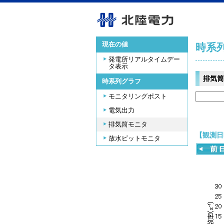
現在の値
時系
発電所リアルタイムデー
タ表示
排気筒
時系列グラフ
モニタリングポスト
電気出力
排気筒モニタ
【観測日時
放水ピットモニタ