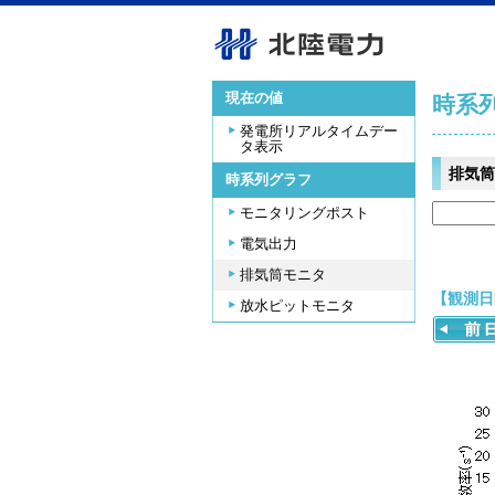
現在の値
時系
発電所リアルタイムデー
タ表示
排気筒
時系列グラフ
モニタリングポスト
電気出力
排気筒モニタ
【観測日時
放水ピットモニタ