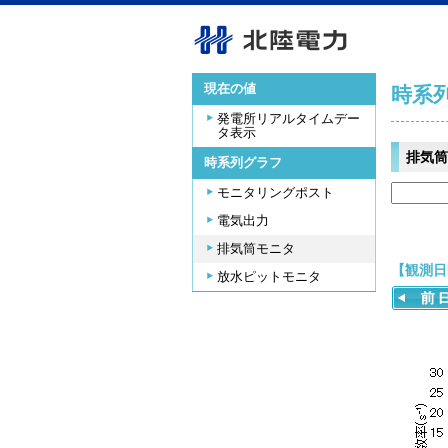
現在の値
時系
発電所リアルタイムデー
タ表示
排気筒
時系列グラフ
モニタリングポスト
電気出力
排気筒モニタ
【観測日時
放水ピットモニタ