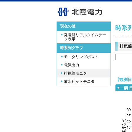
現在の値
時系
発電所リアルタイムデー
タ表示
排気筒
時系列グラフ
モニタリングポスト
電気出力
排気筒モニタ
【観測日時
放水ピットモニタ