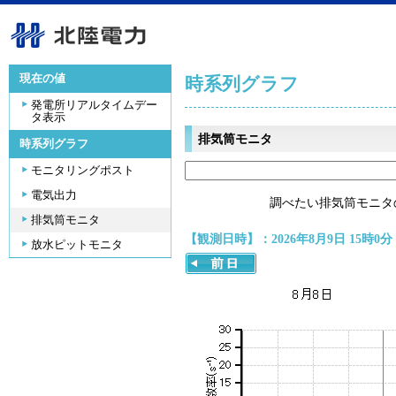
現在の値
時系列グラフ
発電所リアルタイムデー
タ表示
排気筒モニタ
時系列グラフ
モニタリングポスト
電気出力
調べたい排気筒モニタ
排気筒モニタ
【観測日時】：2026年8月9日 15時0分
放水ピットモニタ