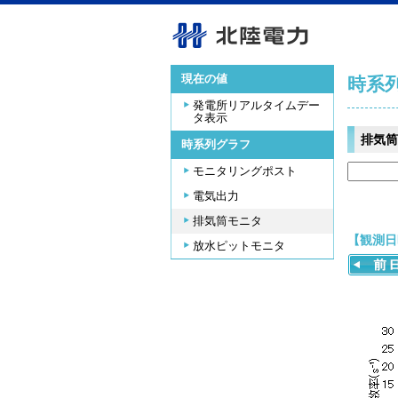
現在の値
時系
発電所リアルタイムデー
タ表示
排気筒
時系列グラフ
モニタリングポスト
電気出力
排気筒モニタ
【観測日時
放水ピットモニタ