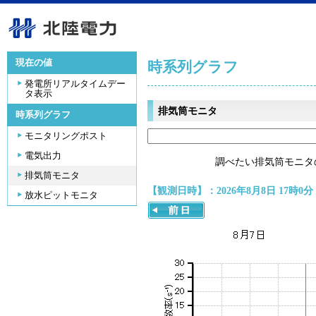
現在の値
時系列グラフ
発電所リアルタイムデー
タ表示
排気筒モニタ
時系列グラフ
モニタリングポスト
電気出力
調べたい排気筒モニタ
排気筒モニタ
【観測日時】：2026年8月8日 17時0分
放水ピットモニタ