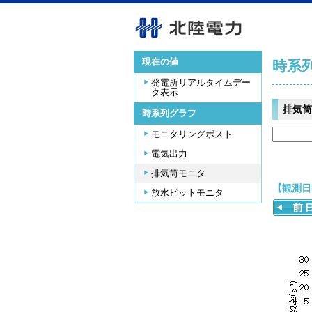
現在の値
時系
発電所リアルタイムデー
タ表示
排気筒
時系列グラフ
モニタリングポスト
電気出力
排気筒モニタ
【観測日時
放水ピットモニタ