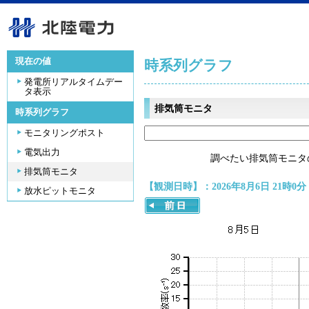
現在の値
時系列グラフ
発電所リアルタイムデー
タ表示
排気筒モニタ
時系列グラフ
モニタリングポスト
電気出力
調べたい排気筒モニタ
排気筒モニタ
【観測日時】：2026年8月6日 21時0分
放水ピットモニタ