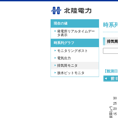
現在の値
時系
発電所リアルタイムデー
タ表示
排気筒
時系列グラフ
モニタリングポスト
電気出力
排気筒モニタ
【観測日時
放水ピットモニタ