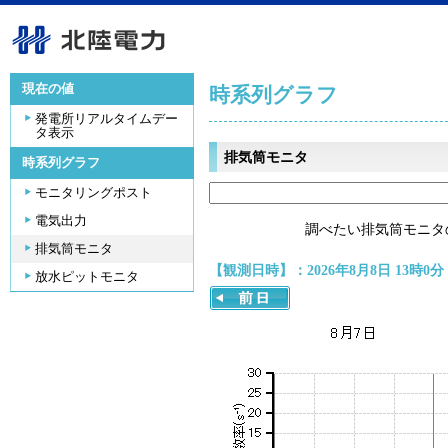
現在の値
時系列グラフ
発電所リアルタイムデー
タ表示
排気筒モニタ
時系列グラフ
モニタリングポスト
電気出力
調べたい排気筒モニタ
排気筒モニタ
【観測日時】：2026年8月8日 13時0分
放水ピットモニタ