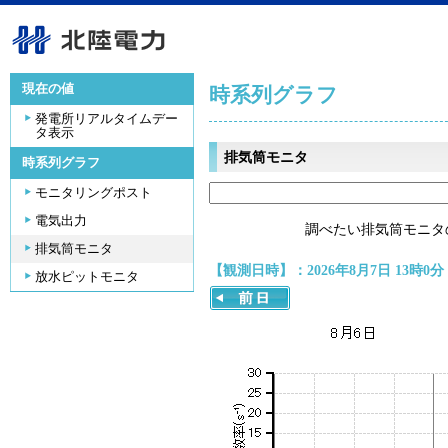
現在の値
時系列グラフ
発電所リアルタイムデー
タ表示
排気筒モニタ
時系列グラフ
モニタリングポスト
電気出力
調べたい排気筒モニタ
排気筒モニタ
【観測日時】：2026年8月7日 13時0分
放水ピットモニタ