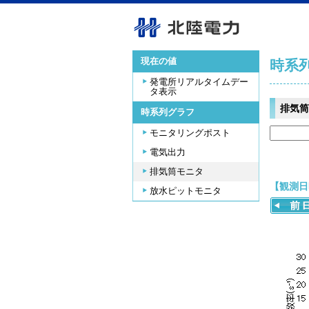
現在の値
時系
発電所リアルタイムデー
タ表示
排気筒
時系列グラフ
モニタリングポスト
電気出力
排気筒モニタ
【観測日時
放水ピットモニタ