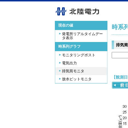
現在の値
時系
発電所リアルタイムデー
タ表示
排気筒
時系列グラフ
モニタリングポスト
電気出力
排気筒モニタ
【観測日時
放水ピットモニタ