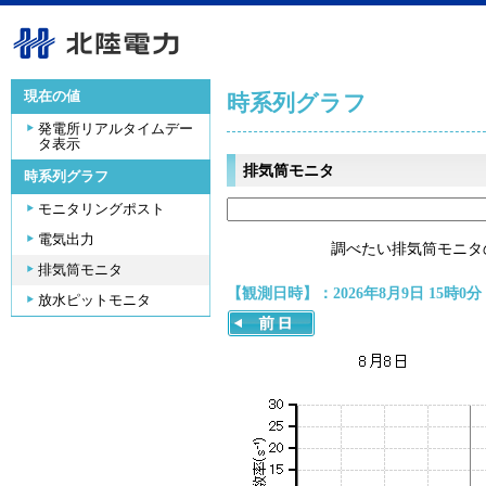
現在の値
時系列グラフ
発電所リアルタイムデー
タ表示
排気筒モニタ
時系列グラフ
モニタリングポスト
電気出力
調べたい排気筒モニタ
排気筒モニタ
【観測日時】：2026年8月9日 15時0分
放水ピットモニタ