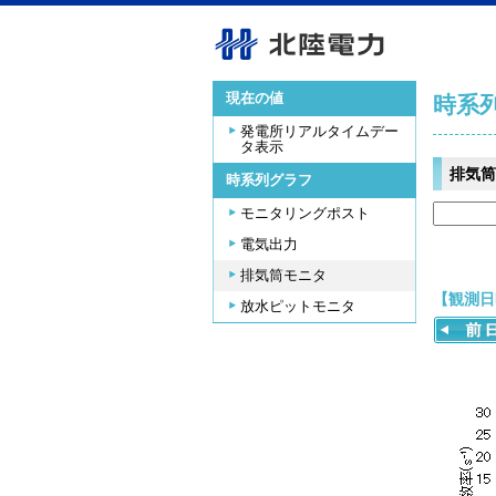
現在の値
時系
発電所リアルタイムデー
タ表示
排気筒
時系列グラフ
モニタリングポスト
電気出力
排気筒モニタ
【観測日時
放水ピットモニタ