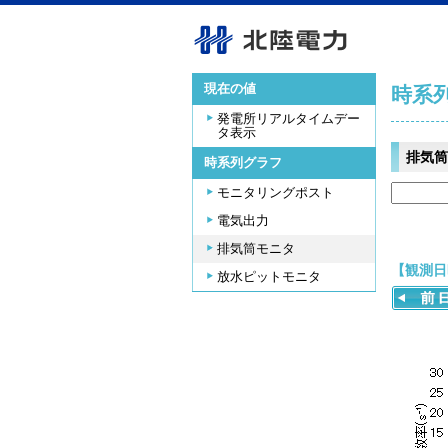
現在の値
時系
発電所リアルタイムデー
タ表示
排気筒
時系列グラフ
モニタリングポスト
電気出力
排気筒モニタ
【観測日時
放水ピットモニタ