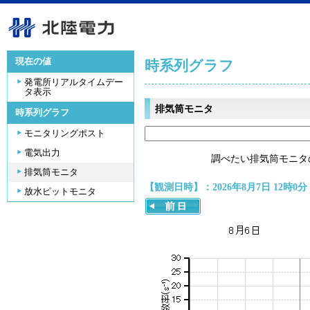
現在の値
時系列グラフ
発電所リアルタイムデー
タ表示
排気筒モニタ
時系列グラフ
モニタリングポスト
電気出力
調べたい排気筒モニタ
排気筒モニタ
【観測日時】：2026年8月7日 12時0分
放水ピットモニタ